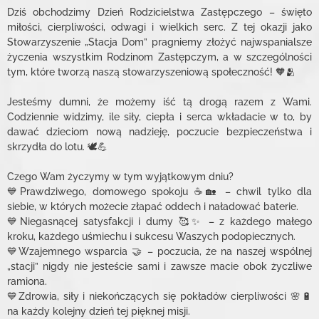
Dziś obchodzimy Dzień Rodzicielstwa Zastępczego – święto
miłości, cierpliwości, odwagi i wielkich serc. Z tej okazji jako
Stowarzyszenie „Stacja Dom” pragniemy złożyć najwspanialsze
życzenia wszystkim Rodzinom Zastępczym, a w szczególności
tym, które tworzą naszą stowarzyszeniową społeczność! 🧡🫂
Jesteśmy dumni, że możemy iść tą drogą razem z Wami.
Codziennie widzimy, ile siły, ciepła i serca wkładacie w to, by
dawać dzieciom nową nadzieję, poczucie bezpieczeństwa i
skrzydła do lotu. 🕊️💪
Czego Wam życzymy w tym wyjątkowym dniu?
💙Prawdziwego, domowego spokoju ☕🏡 – chwil tylko dla
siebie, w których możecie złapać oddech i naładować baterie.
💙Niegasnącej satysfakcji i dumy 🥰✨ – z każdego małego
kroku, każdego uśmiechu i sukcesu Waszych podopiecznych.
💙Wzajemnego wsparcia 🤝 – poczucia, że na naszej wspólnej
„stacji” nigdy nie jesteście sami i zawsze macie obok życzliwe
ramiona.
💙Zdrowia, siły i niekończących się pokładów cierpliwości 🌸🔋
na każdy kolejny dzień tej pięknej misji.