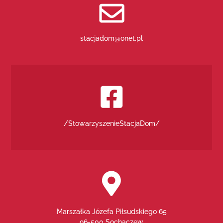
stacjadom@onet.pl
/StowarzyszenieStacjaDom/
Marszałka Józefa Piłsudskiego 65
96-500 Sochaczew