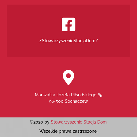
/StowarzyszenieStacjaDom/
Marszałka Józefa Piłsudskiego 65
96-500 Sochaczew
©2020 by
Stowarzyszenie Stacja Dom
.
Wszelkie prawa zastrzeżone.